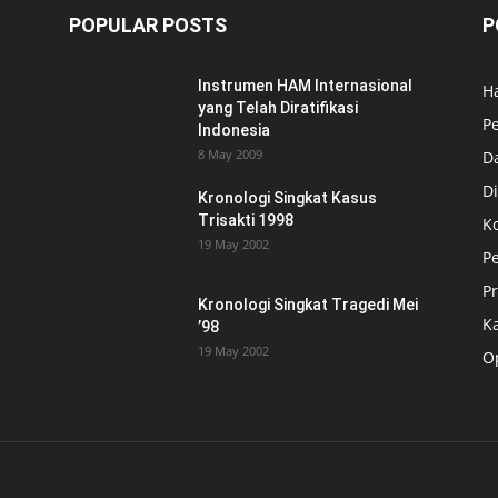
POPULAR POSTS
P
Instrumen HAM Internasional
H
yang Telah Diratifikasi
P
Indonesia
8 May 2009
D
Di
Kronologi Singkat Kasus
Trisakti 1998
K
19 May 2002
P
P
Kronologi Singkat Tragedi Mei
K
’98
19 May 2002
O