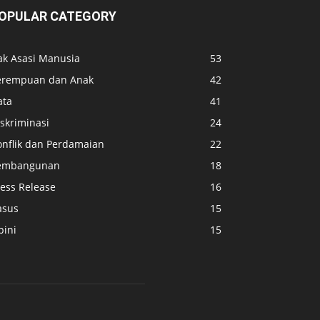
OPULAR CATEGORY
ak Asasi Manusia
53
erempuan dan Anak
42
ata
41
skriminasi
24
onflik dan Perdamaian
22
embangunan
18
ress Release
16
asus
15
pini
15