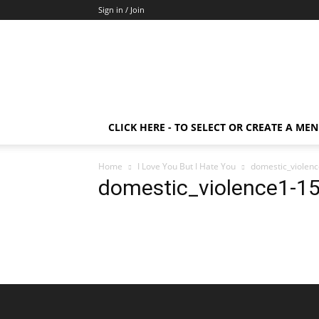
Sign in / Join
CLICK HERE - TO SELECT OR CREATE A ME
Home
I Love You But I Hate You
domestic_violen
domestic_violence1-1