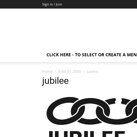
Sign in / Join
CLICK HERE - TO SELECT OR CREATE A ME
Home
JUBILEE 2000
jubilee
jubilee