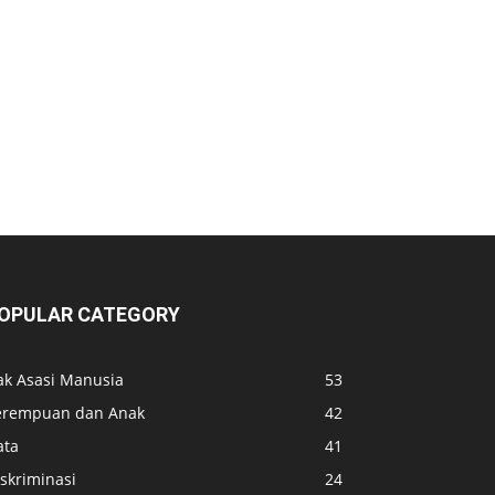
OPULAR CATEGORY
ak Asasi Manusia
53
erempuan dan Anak
42
ata
41
skriminasi
24