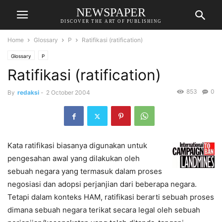
NEWSPAPER
DISCOVER THE ART OF PUBLISHING
Home
Glossary
P
Ratifikasi (ratification)
Glossary
P
Ratifikasi (ratification)
853
0
By
redaksi
-
2 October 2004
Kata ratifikasi biasanya digunakan untuk
pengesahan awal yang dilakukan oleh
sebuah negara yang termasuk dalam proses
negosiasi dan adopsi perjanjian dari beberapa negara.
Tetapi dalam konteks HAM, ratifikasi berarti sebuah proses
dimana sebuah negara terikat secara legal oleh sebuah