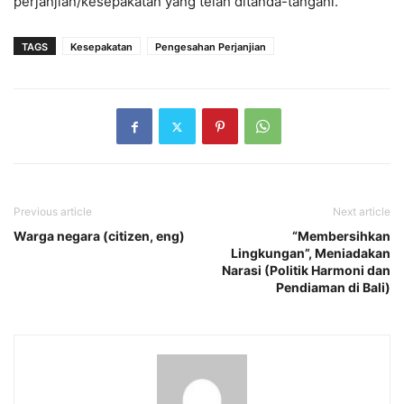
perjanjian/kesepakatan yang telah ditanda-tangani.
TAGS
Kesepakatan
Pengesahan Perjanjian
Previous article
Next article
Warga negara (citizen, eng)
“Membersihkan
Lingkungan”, Meniadakan
Narasi (Politik Harmoni dan
Pendiaman di Bali)