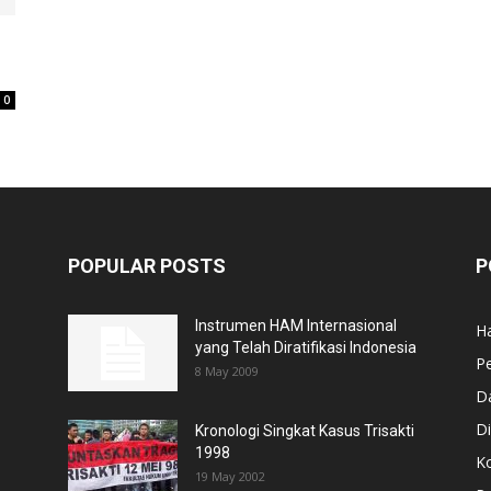
0
POPULAR POSTS
P
Instrumen HAM Internasional
H
yang Telah Diratifikasi Indonesia
P
8 May 2009
D
Di
Kronologi Singkat Kasus Trisakti
1998
Ko
19 May 2002