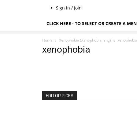
Sign in / Join
CLICK HERE - TO SELECT OR CREATE A ME
Home
Xenophobia (Xenophobia, eng)
xenophobi
xenophobia
EDITOR PICKS