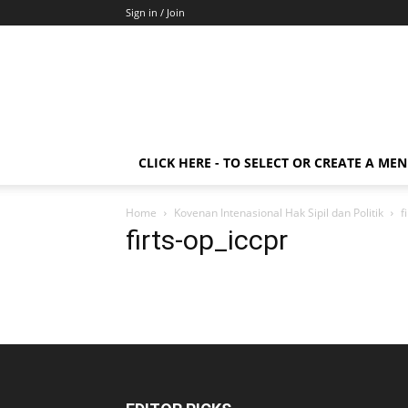
Sign in / Join
CLICK HERE - TO SELECT OR CREATE A ME
Home
Kovenan Intenasional Hak Sipil dan Politik
f
firts-op_iccpr