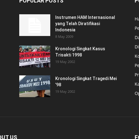
POPULAR POSTS
P
Instrumen HAM Internasional
H
yang Telah Diratifikasi
P
Indonesia
8 May 2009
D
Di
Kronologi Singkat Kasus
Trisakti 1998
K
19 May 2002
P
P
Kronologi Singkat Tragedi Mei
K
’98
19 May 2002
O
OUT US
F