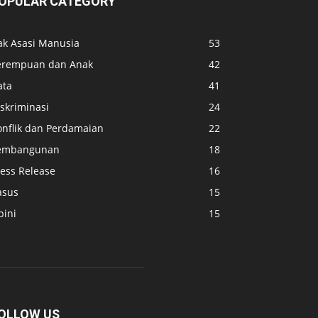
OPULAR CATEGORY
ak Asasi Manusia
53
erempuan dan Anak
42
ata
41
skriminasi
24
onflik dan Perdamaian
22
embangunan
18
ress Release
16
asus
15
pini
15
OLLOW US