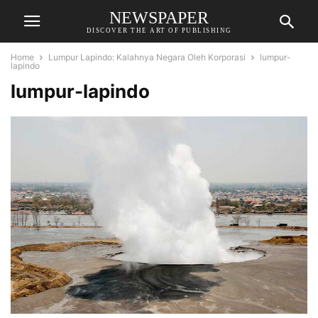
NEWSPAPER
DISCOVER THE ART OF PUBLISHING
Home
Lumpur Lapindo: Kalahnya Negara Oleh Korporasi
lumpur-
lapindo
lumpur-lapindo