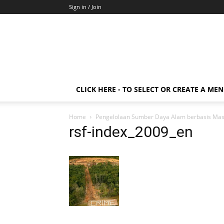
Sign in / Join
CLICK HERE - TO SELECT OR CREATE A ME
Home
Pengelolaan Sumber Daya Alam berbasis Mas
rsf-index_2009_en