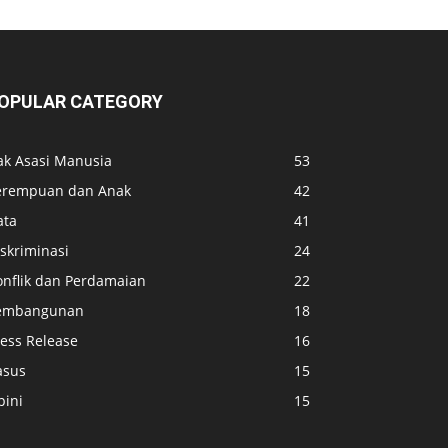
OPULAR CATEGORY
ak Asasi Manusia
53
erempuan dan Anak
42
ata
41
skriminasi
24
onflik dan Perdamaian
22
embangunan
18
ress Release
16
asus
15
pini
15