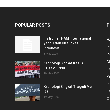
POPULAR POSTS
P
Instrumen HAM Internasional
H
yang Telah Diratifikasi
P
Indonesia
8 May 2009
D
Di
Kronologi Singkat Kasus
Trisakti 1998
K
19 May 2002
P
P
Kronologi Singkat Tragedi Mei
K
’98
19 May 2002
O