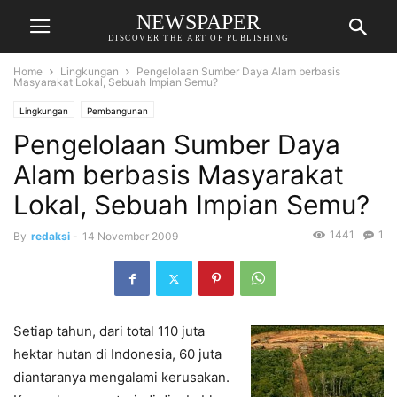
NEWSPAPER
DISCOVER THE ART OF PUBLISHING
Home
Lingkungan
Pengelolaan Sumber Daya Alam berbasis
Masyarakat Lokal, Sebuah Impian Semu?
Lingkungan
Pembangunan
Pengelolaan Sumber Daya
Alam berbasis Masyarakat
Lokal, Sebuah Impian Semu?
1441
1
By
redaksi
-
14 November 2009
Setiap tahun, dari total 110 juta
hektar hutan di Indonesia, 60 juta
diantaranya mengalami kerusakan.