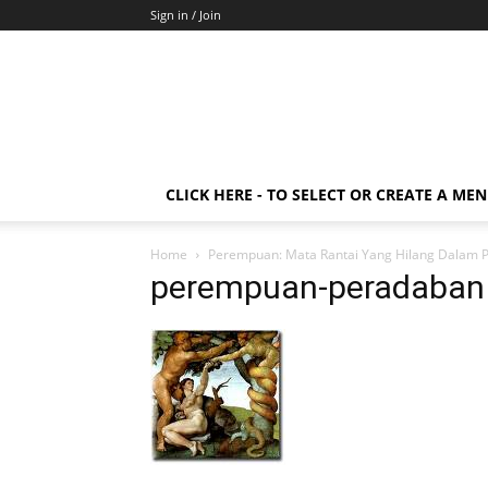
Sign in / Join
CLICK HERE - TO SELECT OR CREATE A ME
Home
Perempuan: Mata Rantai Yang Hilang Dalam 
perempuan-peradaban