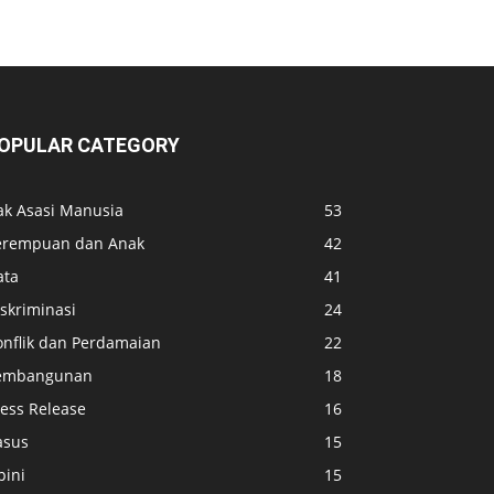
OPULAR CATEGORY
ak Asasi Manusia
53
erempuan dan Anak
42
ata
41
skriminasi
24
onflik dan Perdamaian
22
embangunan
18
ress Release
16
asus
15
pini
15