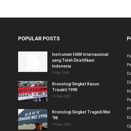
POPULAR POSTS
P
Instrumen HAM Internasional
H
yang Telah Diratifikasi
P
Indonesia
8 May 2009
D
Di
Kronologi Singkat Kasus
Trisakti 1998
K
19 May 2002
P
P
Kronologi Singkat Tragedi Mei
K
’98
19 May 2002
O