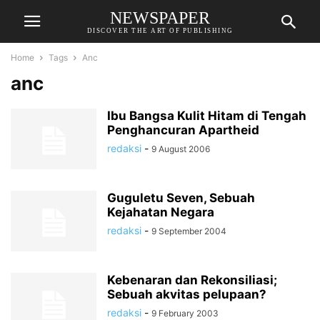
NEWSPAPER
DISCOVER THE ART OF PUBLISHING
Home
Tags
Anc
anc
Ibu Bangsa Kulit Hitam di Tengah
Penghancuran Apartheid
redaksi
-
9 August 2006
Guguletu Seven, Sebuah
Kejahatan Negara
redaksi
-
9 September 2004
Kebenaran dan Rekonsiliasi;
Sebuah akvitas pelupaan?
redaksi
-
9 February 2003