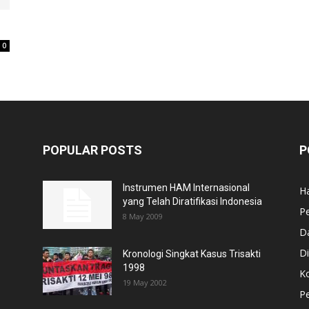
0
POPULAR POSTS
P
Instrumen HAM Internasional
H
yang Telah Diratifikasi Indonesia
P
8 May 2009
D
Di
Kronologi Singkat Kasus Trisakti
1998
Ko
19 May 2002
P