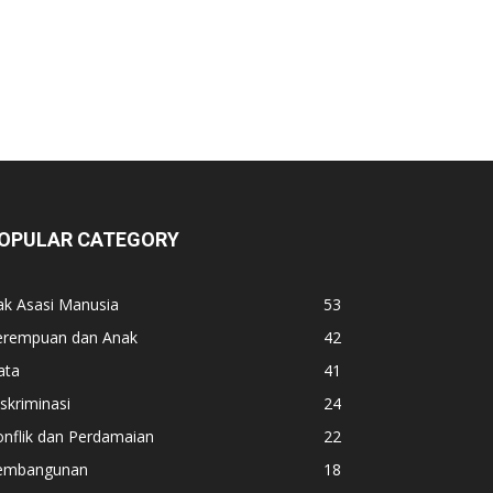
OPULAR CATEGORY
ak Asasi Manusia
53
erempuan dan Anak
42
ata
41
skriminasi
24
nflik dan Perdamaian
22
embangunan
18