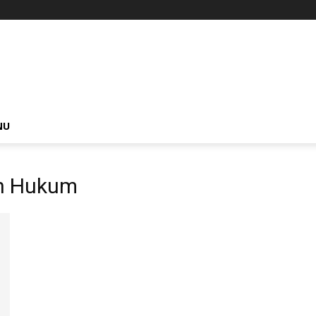
NU
an Hukum