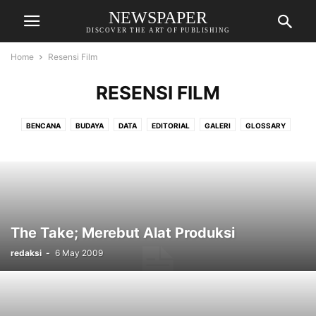
NEWSPAPER
DISCOVER THE ART OF PUBLISHING
Home
Resensi Film
RESENSI FILM
BENCANA
BUDAYA
DATA
EDITORIAL
GALERI
GLOSSARY
HAK ASASI MANUSIA
HUKUM DAN KEBIJAKAN
HUTANG
KEMISKINAN
KONFLIK DAN PERDAMAIAN
LINGKUNGAN
MEDIA
MILITERISME
NEOLIBERALISME
PEMBANGUNAN
REDAKSI
RESENSI BUKU
RESENSI FILM
The Take; Merebut Alat Produksi
redaksi
-
6 May 2009