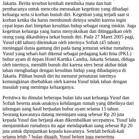
Jakarta. Berita tersebut kembali membuka mata dan hati
pembacanya untuk mencoba merasakan kegetiran yang dihadapi
keluarga serta si korban bunuh diri. Kegetiran yang terjadi saat si
korban ketika dia harus membunuh dirinya sendiri karena ingin
cepat lepas dari himpitan kesulitan hidup sebagai orang miskin. Juga
kegetiran keluarga yang harus menyaksikan dan ditinggalkan oleh
orang yang dikasihinya nekat bunuh diri. Pada 27 Maret 2005 pagi,
Yusuf (48 tahun) ditemukan oleh isterinya Sofiah (45 tahun)
meninggal dunia gantung diri pada tiang jemuran sekitar rumahnya.
Yusuf yang sehari-hari dikenal sebagai pedagang kaki lima (PKL)
bubur ayam di depan Hotel Kartika Candra, Jakarta Selatan, diduga
oleh isterinya, memilih bunuh diri karena stres berat akibat tidak
tahan menghadapi dengan kesulitan hidup yang dihadapinya di
Jakarta. Pilihan bunuh diri itu menurut penuturan isterinya
kemungkinan disebabkan oleh karena Yusuf tidak tahan dengan
masalah yang menimpa keluarganya.
Peristiwa itu dimulai beberapa bulan lalu saat keluarga Yusuf dan
Sofiah beserta anak-anaknya kehilangan rumah yang dibelinya dari
tabungan uang hasil berjualan bubur ayam selama 15 tahun.
Seorang kawannya datang meminjam uang sebesar Rp 20 juta
kepada Yusuf dan berjanji akan dikembalikan secepatnya. Yusuf lalu
menjaminkan rumahnya itu agar mendapatkan uang sebesar Rp 20
juta untuk dipinjamkan kepada kawannya. Setelah berkali-kali
selama lebih 7 bulan ditagih, Yusuf belum juga menerima