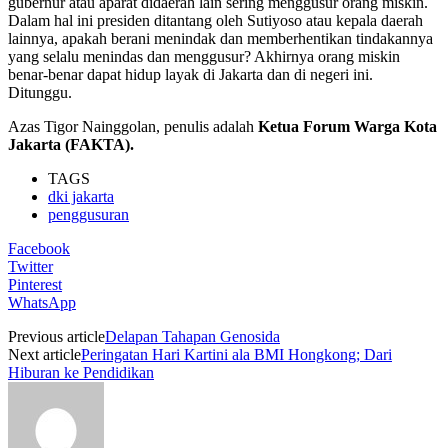
gubernur atau aparat didaerah lain sering menggusur orang miskin.
Dalam hal ini presiden ditantang oleh Sutiyoso atau kepala daerah
lainnya, apakah berani menindak dan memberhentikan tindakannya
yang selalu menindas dan menggusur? Akhirnya orang miskin
benar-benar dapat hidup layak di Jakarta dan di negeri ini.
Ditunggu.
Azas Tigor Nainggolan, penulis adalah
Ketua Forum Warga Kota
Jakarta (FAKTA).
TAGS
dki jakarta
penggusuran
Facebook
Twitter
Pinterest
WhatsApp
Previous article
Delapan Tahapan Genosida
Next article
Peringatan Hari Kartini ala BMI Hongkong; Dari
Hiburan ke Pendidikan