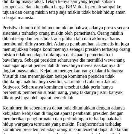
didukung masyarakat. Tetapi kenyataan yang terjadi subsidi
kompensasi dana kenaikan harga BBM tidak pernah sampai ke
tujuan dan orang miskin tetap saja miskin tidak boleh hidup aman
sebagai manusia.
Peristiwa bunuh diri ini menunjukkan bahwa, adanya proses secara
sistematis terhadap orang miskin oleh pemerintah. Orang miskin
dibuat tetap dan terus tidak ada pilihan lain dan akhirnya harus
membunuh dirinya sendiri. Adanya pembunuhan sistematis ini juga
menunjukkan betapa komitmennya sebagai presiden terhadap orang
miskin tidak mendapat dukungan dari aparat pemerintah di
bawahnya. Sebagai presiden seharusnya dia memiliki wewenang
kuat agar aparat pemerintah di bawahnya merealisasikannya di
tingkat masyarakat. Kejadian mengerikan yang dialami keluarga
Yusuf di atas menunjukkan betapa komitmen presiden tidak
didukung anak buahnya sendiri, yakni oleh Gubernur Jakarta
Sutiyoso. Seharusnya komitmen tersebut tidak perlu hanya
berbentuk pemberian subsidi uang, yang faktanya justru banyak
dikorupsi juga oleh aparat pemerintah.
Komitmen itu sebenarnya dapat pula ditunjukkan dengan adanya
kebijakan-kebijakan di tingkat aparat pembantu presiden dengan
memberikan penghormatan dan perlindungan terhadap hak-hak
hidup warganya terutama yang miskin. Penghormatan terhadap
komitmen presiden terhadap orang miskin tersebut dapat dilakukan