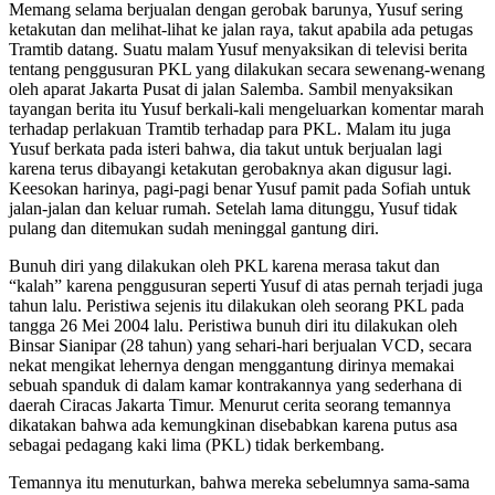
Memang selama berjualan dengan gerobak barunya, Yusuf sering
ketakutan dan melihat-lihat ke jalan raya, takut apabila ada petugas
Tramtib datang. Suatu malam Yusuf menyaksikan di televisi berita
tentang penggusuran PKL yang dilakukan secara sewenang-wenang
oleh aparat Jakarta Pusat di jalan Salemba. Sambil menyaksikan
tayangan berita itu Yusuf berkali-kali mengeluarkan komentar marah
terhadap perlakuan Tramtib terhadap para PKL. Malam itu juga
Yusuf berkata pada isteri bahwa, dia takut untuk berjualan lagi
karena terus dibayangi ketakutan gerobaknya akan digusur lagi.
Keesokan harinya, pagi-pagi benar Yusuf pamit pada Sofiah untuk
jalan-jalan dan keluar rumah. Setelah lama ditunggu, Yusuf tidak
pulang dan ditemukan sudah meninggal gantung diri.
Bunuh diri yang dilakukan oleh PKL karena merasa takut dan
“kalah” karena penggusuran seperti Yusuf di atas pernah terjadi juga
tahun lalu. Peristiwa sejenis itu dilakukan oleh seorang PKL pada
tangga 26 Mei 2004 lalu. Peristiwa bunuh diri itu dilakukan oleh
Binsar Sianipar (28 tahun) yang sehari-hari berjualan VCD, secara
nekat mengikat lehernya dengan menggantung dirinya memakai
sebuah spanduk di dalam kamar kontrakannya yang sederhana di
daerah Ciracas Jakarta Timur. Menurut cerita seorang temannya
dikatakan bahwa ada kemungkinan disebabkan karena putus asa
sebagai pedagang kaki lima (PKL) tidak berkembang.
Temannya itu menuturkan, bahwa mereka sebelumnya sama-sama