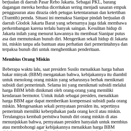
berjualan di daerah Pasar Rebo Jakarta. Sebagai PKL, barang
dagangan mereka berdua diceritakan sering menjadi sasaran empuk
penggusuran atau dirazia oleh petugas ketentaraman dan ketertiban
(Tramtib) pemda. Situasi ini memaksa Sianipar pindah berjualan di
daerah Glodok Jakarta Barat yang sebenarnya juga tidak membawa
perkembangan karena terlalu banyak saingan. Kesulitan hidup di
Jakarta inilah yang menurut kawannya itu membuat Sianipar putus
asa dan memutuskan bunuh diri. Mengerikan sekali hidup di Jakarta
ini, miskin tanpa ada bantuan atau perhatian dari pemerintahnya dan
terpaksa bunuh diri untuk menghentikan penderitaan.
Membius Orang Miskin
Beberapa waktu lalu, saat presiden Susilo menaikkan harga bahan
bakar minyak (BBM) mengatakan bahwa, kebijakannya itu diambil
untuk menolong orang miskin yang seharusnya berhak menikmati
subsidi dari pemerintah. Selama ini yang menikmati subsidi melalui
harga BBM lebih dinikmati oleh orang-orang yang memiliki
kendaraan bermotor. Untuk itulah sebagai presiden, menaikkan
harga BBM agar dapat memberikan kompensasi subsidi pada orang
miskin. Mengesankan sekali pernyataan presiden itu, sepertinya
pemerintah memiliki keberpihakan pada orang kecil atau miskin.
Terulangnya kembali peristiwa bunuh diri orang miskin di atas
menunjukkan bahwa, pernyataan presiden hanyalah untuk membius
atau membohongi agar kebijakannya menaikkan harga BBM