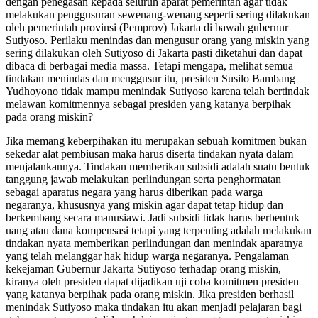
dengan penegasan kepada seluruh aparat pemerintah agar tidak
melakukan penggusuran sewenang-wenang seperti sering dilakukan
oleh pemerintah provinsi (Pemprov) Jakarta di bawah gubernur
Sutiyoso. Perilaku menindas dan mengusur orang yang miskin yang
sering dilakukan oleh Sutiyoso di Jakarta pasti diketahui dan dapat
dibaca di berbagai media massa. Tetapi mengapa, melihat semua
tindakan menindas dan menggusur itu, presiden Susilo Bambang
Yudhoyono tidak mampu menindak Sutiyoso karena telah bertindak
melawan komitmennya sebagai presiden yang katanya berpihak
pada orang miskin?
Jika memang keberpihakan itu merupakan sebuah komitmen bukan
sekedar alat pembiusan maka harus diserta tindakan nyata dalam
menjalankannya. Tindakan memberikan subsidi adalah suatu bentuk
tanggung jawab melakukan perlindungan serta penghormatan
sebagai aparatus negara yang harus diberikan pada warga
negaranya, khususnya yang miskin agar dapat tetap hidup dan
berkembang secara manusiawi. Jadi subsidi tidak harus berbentuk
uang atau dana kompensasi tetapi yang terpenting adalah melakukan
tindakan nyata memberikan perlindungan dan menindak aparatnya
yang telah melanggar hak hidup warga negaranya. Pengalaman
kekejaman Gubernur Jakarta Sutiyoso terhadap orang miskin,
kiranya oleh presiden dapat dijadikan uji coba komitmen presiden
yang katanya berpihak pada orang miskin. Jika presiden berhasil
menindak Sutiyoso maka tindakan itu akan menjadi pelajaran bagi