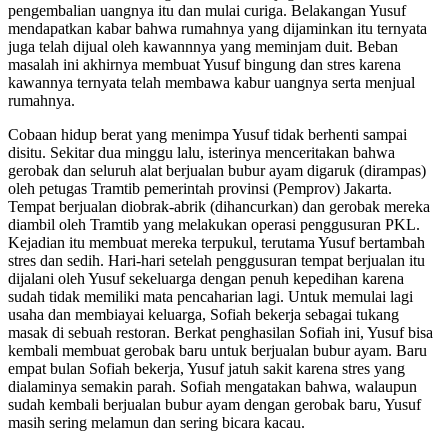
pengembalian uangnya itu dan mulai curiga. Belakangan Yusuf
mendapatkan kabar bahwa rumahnya yang dijaminkan itu ternyata
juga telah dijual oleh kawannnya yang meminjam duit. Beban
masalah ini akhirnya membuat Yusuf bingung dan stres karena
kawannya ternyata telah membawa kabur uangnya serta menjual
rumahnya.
Cobaan hidup berat yang menimpa Yusuf tidak berhenti sampai
disitu. Sekitar dua minggu lalu, isterinya menceritakan bahwa
gerobak dan seluruh alat berjualan bubur ayam digaruk (dirampas)
oleh petugas Tramtib pemerintah provinsi (Pemprov) Jakarta.
Tempat berjualan diobrak-abrik (dihancurkan) dan gerobak mereka
diambil oleh Tramtib yang melakukan operasi penggusuran PKL.
Kejadian itu membuat mereka terpukul, terutama Yusuf bertambah
stres dan sedih. Hari-hari setelah penggusuran tempat berjualan itu
dijalani oleh Yusuf sekeluarga dengan penuh kepedihan karena
sudah tidak memiliki mata pencaharian lagi. Untuk memulai lagi
usaha dan membiayai keluarga, Sofiah bekerja sebagai tukang
masak di sebuah restoran. Berkat penghasilan Sofiah ini, Yusuf bisa
kembali membuat gerobak baru untuk berjualan bubur ayam. Baru
empat bulan Sofiah bekerja, Yusuf jatuh sakit karena stres yang
dialaminya semakin parah. Sofiah mengatakan bahwa, walaupun
sudah kembali berjualan bubur ayam dengan gerobak baru, Yusuf
masih sering melamun dan sering bicara kacau.