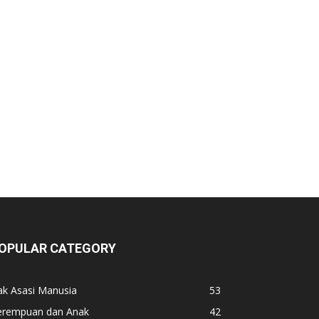
OPULAR CATEGORY
ak Asasi Manusia
53
erempuan dan Anak
42