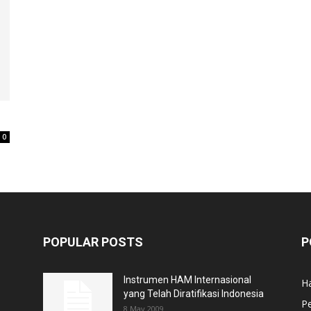
0
POPULAR POSTS
P
Instrumen HAM Internasional
H
yang Telah Diratifikasi Indonesia
P
8 May 2009