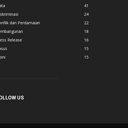
ata
41
skriminasi
24
nflik dan Perdamaian
22
embangunan
18
ess Release
16
asus
15
ini
15
OLLOW US