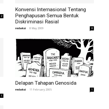
Konvensi Internasional Tentang
Penghapusan Semua Bentuk
2
Diskriminasi Rasial
redaksi
-
8 May 2009
0
Delapan Tahapan Genosida
redaksi
-
11 February 2005
1
1