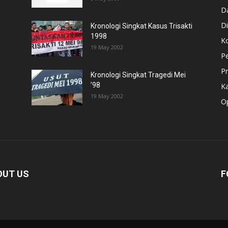
D
Di
Kronologi Singkat Kasus Trisakti
1998
Ko
19 May 2002
P
Pr
Kronologi Singkat Tragedi Mei
’98
K
19 May 2002
Op
OUT US
F