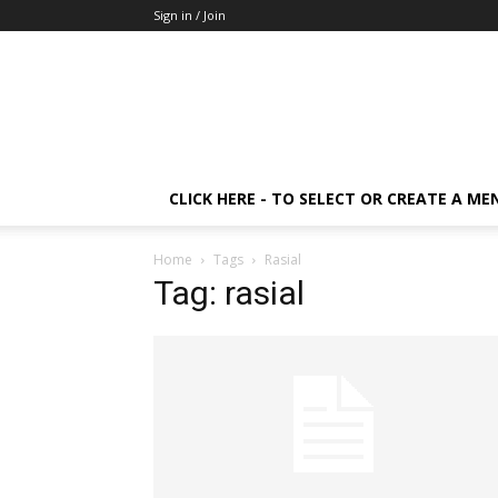
Sign in / Join
CLICK HERE - TO SELECT OR CREATE A ME
Home
Tags
Rasial
Tag: rasial