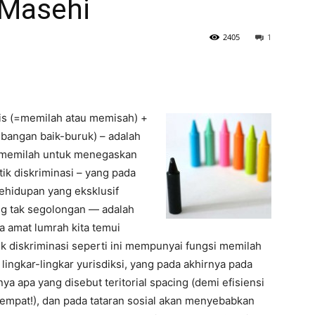
 Masehi
2405
1
 dis (=memilah atau memisah) +
mbangan baik-buruk) – adalah
i ‘memilah untuk menegaskan
ktik diskriminasi – yang pada
hidupan yang eksklusif
g tak segolongan — adalah
 amat lumrah kita temui
ik diskriminasi seperti ini mempunyai fungsi memilah
ngkar-lingkar yurisdiksi, yang pada akhirnya pada
a apa yang disebut teritorial spacing (demi efisiensi
mpat!), dan pada tataran sosial akan menyebabkan