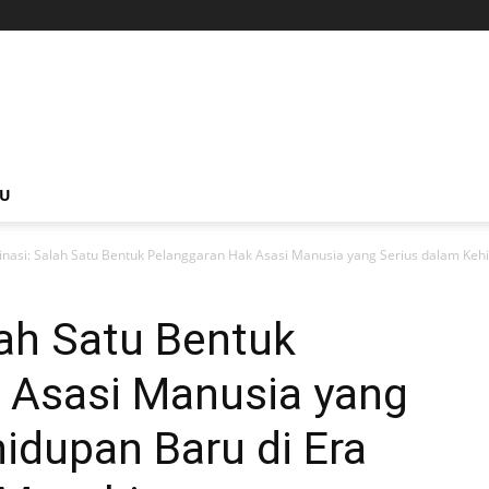
NU
inasi: Salah Satu Bentuk Pelanggaran Hak Asasi Manusia yang Serius dalam Kehi
lah Satu Bentuk
 Asasi Manusia yang
idupan Baru di Era