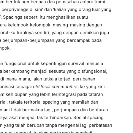
alam bentuk pembedaan dan pemisahan antara ‘kami
rprivelege di sini’ dan ‘kalian yang orang luar yang
’. Spacings seperti itu menghasilkan suatu
tara kelompok-kelompok, masing-masing dengan
moral-kulturalnya sendiri, yang dengan demikian juga
a perjumpaan-perjumpaan yang berdampak pada
mpok.
an fungsional untuk kepentingan survival manusia
ta berkembang menjadi sesuatu yang disfungsional,
 mana-mana, ialah tatkala terjadi perubahan
anisasi sebagai
old local communities
ke yang kini
am kehidupan yang lebih terintegrasi pada tataran
al, tatkala teritorial spacing yang memilah dan
jadi tidak bermakna lagi, perjumpaan dan benturan
yarakat menjadi tak terhindarkan. Social spacing
 yang telah berubah tanpa mengenal lagi perbatasan
tar puak seperti itu akan serta merta menjadi