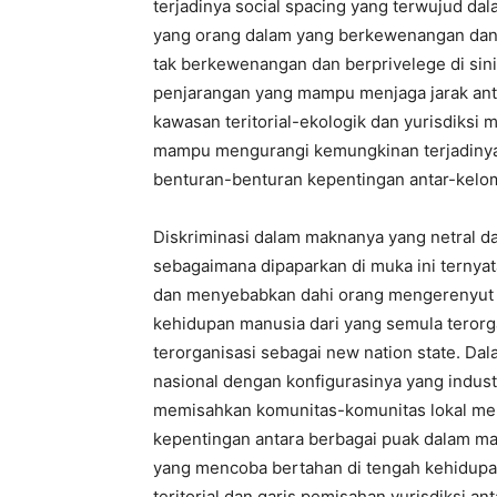
terjadinya social spacing yang terwujud d
yang orang dalam yang berkewenangan dan be
tak berkewenangan dan berprivelege di sini
penjarangan yang mampu menjaga jarak an
kawasan teritorial-ekologik dan yurisdiksi 
mampu mengurangi kemungkinan terjadiny
benturan-benturan kepentingan antar-kelo
Diskriminasi dalam maknanya yang netral d
sebagaimana dipaparkan di muka ini ternya
dan menyebabkan dahi orang mengerenyut di
kehidupan manusia dari yang semula terorg
terorganisasi sebagai new nation state. Dal
nasional dengan konfigurasinya yang industri
memisahkan komunitas-komunitas lokal men
kepentingan antara berbagai puak dalam mas
yang mencoba bertahan di tengah kehidupan
teritorial dan garis pemisahan yurisdiksi an