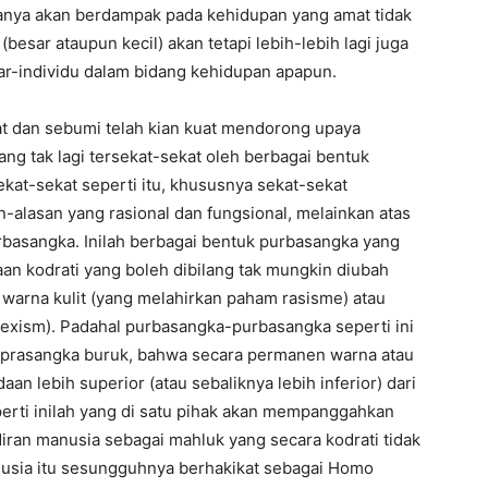
 hanya akan berdampak pada kehidupan yang amat tidak
sar ataupun kecil) akan tetapi lebih-lebih lagi juga
ar-individu dalam bidang kehidupan apapun.
 dan sebumi telah kian kuat mendorong upaya
 tak lagi tersekat-sekat oleh berbagai bentuk
ekat-sekat seperti itu, khususnya sekat-sekat
n-alasan yang rasional dan fungsional, melainkan atas
rbasangka. Inilah berbagai bentuk purbasangka yang
n kodrati yang boleh dibilang tak mungkin diubah
n warna kulit (yang melahirkan paham rasisme) atau
sexism). Padahal purbasangka-purbasangka seperti ini
a-prasangka buruk, bahwa secara permanen warna atau
aan lebih superior (atau sebaliknya lebih inferior) dari
perti inilah yang di satu pihak akan mempanggahkan
iran manusia sebagai mahluk yang secara kodrati tidak
usia itu sesungguhnya berhakikat sebagai Homo