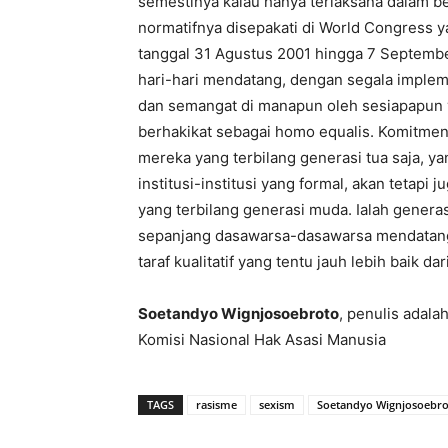
semestinya kalau hanya terlaksana dalam 
normatifnya disepakati di World Congress y
tanggal 31 Agustus 2001 hingga 7 September
hari-hari mendatang, dengan segala implem
dan semangat di manapun oleh sesiapapun 
berhakikat sebagai homo equalis. Komitmen 
mereka yang terbilang generasi tua saja, y
institusi-institusi yang formal, akan tetapi
yang terbilang generasi muda. Ialah genera
sepanjang dasawarsa-dasawarsa mendatang
taraf kualitatif yang tentu jauh lebih baik d
Soetandyo Wignjosoebroto
, penulis adal
Komisi Nasional Hak Asasi Manusia
TAGS
rasisme
sexism
Soetandyo Wignjosoebr