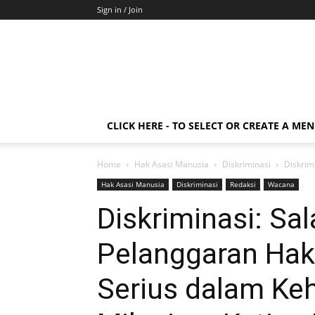
Sign in / Join
CLICK HERE - TO SELECT OR CREATE A ME
Home
Hak Asasi Manusia
Diskriminasi
Diskrim
Hak Asasi Manusia
Diskriminasi
Redaksi
Wacana
Diskriminasi: Sa
Pelanggaran Hak
Serius dalam Keh