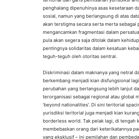
penghalang dipenuhinya asas kesetaraan dal
sosial, namun yang berlangsung di atas data
akan terstigma secara serta merta sebagai 
mengancamkan fragmentasi dalam persatuan 
pula akan segera saja ditolak dalam kehid
pentingnya solidaritas dalam kesatuan keba
teguh-teguh oleh otoritas sentral.
Diskriminasi dalam maknanya yang netral da
berkembang menjadi kian disfungsional lagi t
perubahan yang berlangsung lebih lanjut da
terorganisasi sebagai regional atau global m
‘beyond nationalities’. Di sini teritorial 
yurisdiksi teritorial juga menjadi kian kur
borderless world. Tak pelak lagi, di tengah
membebaskan orang dari keterikatannya pad
yang eksklusif – ini pemilahan dan pembed