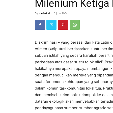
Milenium Ketiga
By
redaksi
-
8 July 2004
Diskriminasi – yang berasal dari kata Latin
crimen (=diputusi berdasarkan suatu perti
sebuah istilah yang secara harafiah berart
perbedaan atas dasar suatu tolok nilai’. Pra
hakikatnya merupakan upaya membangun ke
dengan mengucilkan mereka yang dipandan
suatu fenomena kehidupan yang sebenarnya
dalam komunitas-komunitas lokal tua. Prakt
dan memisah kelompok-kelompok ke dalam li
dataran ekologik akan menyebabkan terjadiny
pendayagunaan sumber-sumber agraria sete