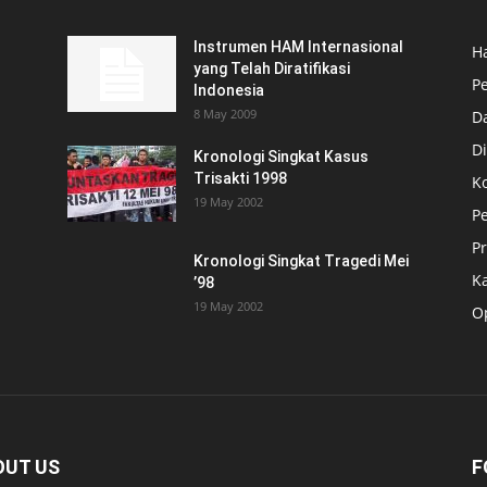
Instrumen HAM Internasional
H
yang Telah Diratifikasi
P
Indonesia
8 May 2009
D
Di
Kronologi Singkat Kasus
Trisakti 1998
K
19 May 2002
P
P
Kronologi Singkat Tragedi Mei
K
’98
19 May 2002
O
OUT US
F