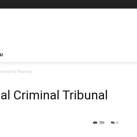
NU
ribunal for Rwanda)
al Criminal Tribunal
789
0