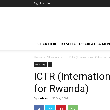
Sign in / Join
CLICK HERE - TO SELECT OR CREATE A ME
Home
Glossary
I
ICTR (International Criminal T
Glossary
I
ICTR (Internation
for Rwanda)
By
redaksi
-
30 May 2009