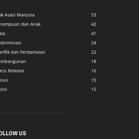
ak Asasi Manusia
53
erempuan dan Anak
42
ata
41
skriminasi
24
onflik dan Perdamaian
22
embangunan
18
ress Release
16
asus
15
pini
15
OLLOW US