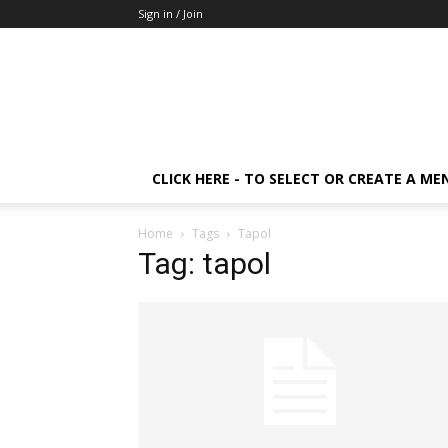
Sign in / Join
CLICK HERE - TO SELECT OR CREATE A ME
Home
Tags
Tapol
Tag: tapol