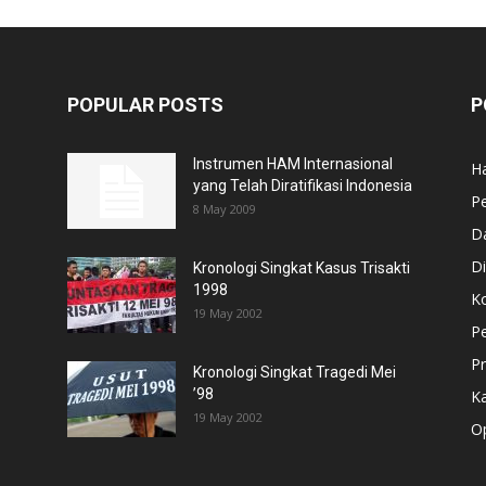
POPULAR POSTS
P
Instrumen HAM Internasional
H
yang Telah Diratifikasi Indonesia
P
8 May 2009
D
Di
Kronologi Singkat Kasus Trisakti
1998
Ko
19 May 2002
P
Pr
Kronologi Singkat Tragedi Mei
’98
K
19 May 2002
Op