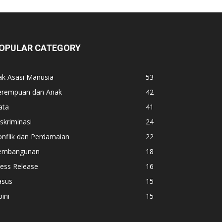
OPULAR CATEGORY
ak Asasi Manusia
53
erempuan dan Anak
42
ata
41
skriminasi
24
nflik dan Perdamaian
22
embangunan
18
ess Release
16
asus
15
ini
15