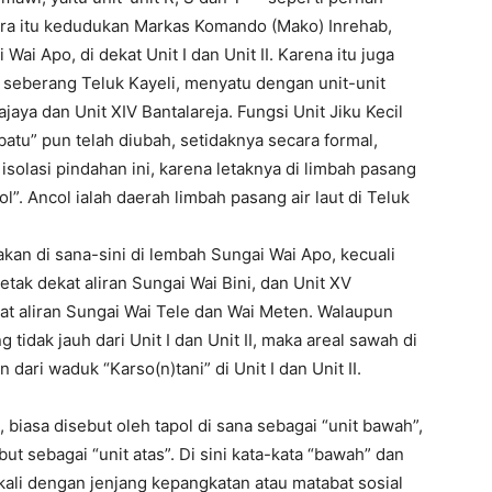
tara itu kedudukan Markas Komando (Mako) Inrehab,
Wai Apo, di dekat Unit I dan Unit II. Karena itu juga
e seberang Teluk Kayeli, menyatu dengan unit-unit
jaya dan Unit XIV Bantalareja. Fungsi Unit Jiku Kecil
atu” pun telah diubah, setidaknya secara formal,
 isolasi pindahan ini, karena letaknya di limbah pasang
ol”. Ancol ialah daerah limbah pasang air laut di Teluk
rakan di sana-sini di lembah Sungai Wai Apo, kecuali
letak dekat aliran Sungai Wai Bini, dan Unit XV
ekat aliran Sungai Wai Tele dan Wai Meten. Walaupun
 tidak jauh dari Unit I dan Unit II, maka areal sawah di
dari waduk “Karso(n)tani” di Unit I dan Unit II.
, biasa disebut oleh tapol di sana sebagai “unit bawah”,
t sebagai “unit atas”. Di sini kata-kata “bawah” dan
ekali dengan jenjang kepangkatan atau matabat sosial