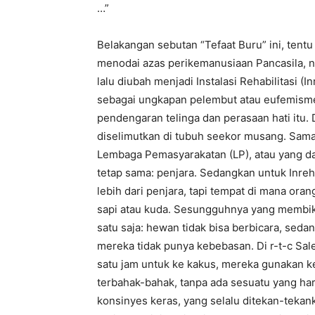
…”
Belakangan sebutan “Tefaat Buru” ini, tentu 
menodai azas perikemanusiaan Pancasila, 
lalu diubah menjadi Instalasi Rehabilitasi (
sebagai ungkapan pelembut atau eufemism
pendengaran telinga dan perasaan hati itu. 
diselimutkan di tubuh seekor musang. Sama
Lembaga Pemasyarakatan (LP), atau yang dal
tetap sama: penjara. Sedangkan untuk Inreha
lebih dari penjara, tapi tempat di mana ora
sapi atau kuda. Sesungguhnya yang membiki
satu saja: hewan tidak bisa berbicara, sedan
mereka tidak punya kebebasan. Di r-t-c Sal
satu jam untuk ke kakus, mereka gunakan k
terbahak-bahak, tanpa ada sesuatu yang har
konsinyes keras, yang selalu ditekan-tekank