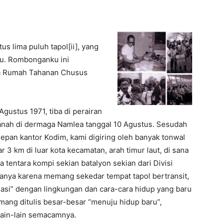
us lima puluh tapol[ii], yang
ru. Rombonganku ini
ua Rumah Tahanan Chusus
ustus 1971, tiba di perairan
anah di dermaga Namlea tanggal 10 Agustus. Sesudah
 depan kantor Kodim, kami digiring oleh banyak tonwal
ar 3 km di luar kota kecamatan, arah timur laut, di sana
 tentara kompi sekian batalyon sekian dari Divisi
namanya karena memang sekedar tempat tapol bertransit,
isasi” dengan lingkungan dan cara-cara hidup yang baru
emang ditulis besar-besar “menuju hidup baru”,
lain-lain semacamnya.