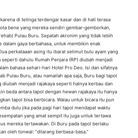
karena di telinga terdengar kasar dan di hati terasa
nota bene yang mereka sendiri gembar-gemborkan,
Inrehab) Pulau Buru. Sepatah akronim yang tidak lebih
e dalam gaya berbahasa, untuk membikin enak
Dua perkataaan asing itu ibarat selimut bulu ayam yang
 seperti dahulu Rumah Penjara (RP) diubah menjadi
am bahasa sehari-hari Hotel Pro Deo. Isi dan sifatnya
b Pulau Buru, atau namailah apa saja, Buru bagi tapol
ng diubah menjadi rajakaya seperti halnya kerbau dan
n beda antara tapol dengan hewan rajakaya itu hanya
gkan tapol bisa berbicara. Walau untuk bicara itu pun
emba dulu jika pada pagi hari tapol mendapat waktu
esempatan yang amat sempit itu juga untuk tertawa
us mereka tertawakan. Di Buru pada tapol berlaku
an oleh tonwal: “dilarang berbasa-basa.”