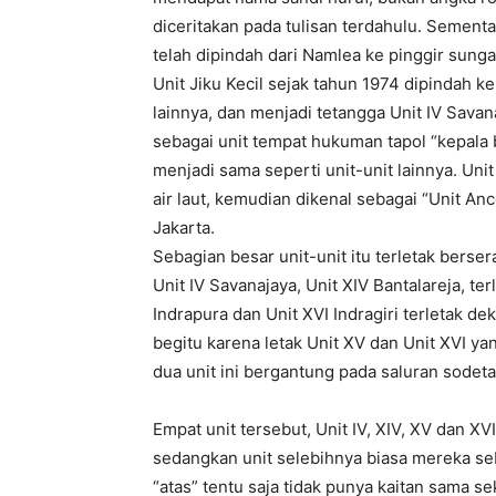
diceritakan pada tulisan terdahulu. Semen
telah dipindah dari Namlea ke pinggir sungai 
Unit Jiku Kecil sejak tahun 1974 dipindah k
lainnya, dan menjadi tetangga Unit IV Savana
sebagai unit tempat hukuman tapol “kepala b
menjadi sama seperti unit-unit lainnya. Unit
air laut, kemudian dikenal sebagai “Unit Anc
Jakarta.
Sebagian besar unit-unit itu terletak berse
Unit IV Savanajaya, Unit XIV Bantalareja, ter
Indrapura dan Unit XVI Indragiri terletak d
begitu karena letak Unit XV dan Unit XVI yang
dua unit ini bergantung pada saluran sodetan 
Empat unit tersebut, Unit IV, XIV, XV dan XVI
sedangkan unit selebihnya biasa mereka sebu
“atas” tentu saja tidak punya kaitan sama s