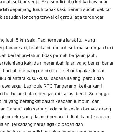
 sudah sekitar senja. Aku sendiri tiba ketika bayangan
udah sepanjang tujuh tapak kaki. Berarti sudah sekitar
 sesudah lonceng tonwal di gardu jaga terdengar
g jauh 5 km saja. Tapi ternyata jarak itu, yang
rjalanan kaki, telah kami tempuh selama setengah hari
dah bertahun-tahun tidak pernah berjalan jauh,
bertelanjang kaki dan merambah jalan yang benar-benar
ang harfiah memang demikian: selebar tapak kaki dan
-liku di antara kusu-kusu, sabana ilalang, perdu dan
rawa sagu. Lagi pula RTC Tangerang, ketika kami
ari berbulan-bulan mengalami isolasi berat. Sehingga
c ini yang berangkat dalam keadaan lumpuh, dan
an “tandu” kain sarung; ada pula sekian banyak orang
agi mereka yang dalam (menurut istilah kami) keadaan
erjalan, terkadang harus agak dipapah dan
etika itu aku sendiri berjalan membarengi seorang