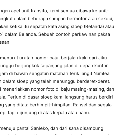
ngan apel unit transito, kami semua dibawa ke unit-
angkut dalam beberapa sampan bermotor atau sekoci,
an ketika itu sepatah kata asing sloep (Belanda) atau
a “o” dalam Belanda. Sebuah contoh perkawinan paksa
saan.
enurut urutan nomor baju, berjalan kaki dari Jiku
unggu berjongkok sepanjang jalan di depan kantor
jam di bawah sengatan matahari terik langit Namlea
an dalam sloep yang telah menunggu berderet-deret.
l meneriakkan nomor foto di baju masing-masing, dan
la. Terjun di dasar sloep kami langsung harus berdiri
g yang ditata berhimpit-himpitan. Ransel dan segala
ep, tapi dijunjung di atas kepala atau bahu.
 menuju pantai Sanleko, dan dari sana disambung