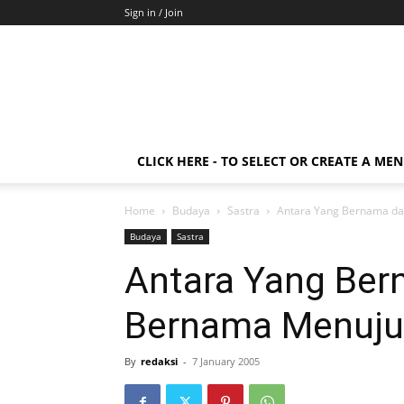
Sign in / Join
CLICK HERE - TO SELECT OR CREATE A ME
Home
Budaya
Sastra
Antara Yang Bernama dan
Budaya
Sastra
Antara Yang Ber
Bernama Menuju 
By
redaksi
-
7 January 2005