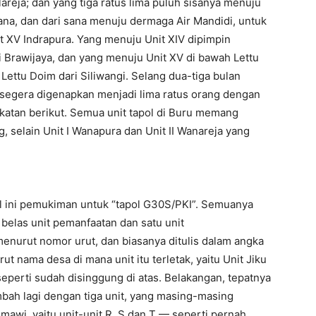
areja; dan yang tiga ratus lima puluh sisanya menuju
sana, dan dari sana menuju dermaga Air Mandidi, untuk
t XV Indrapura. Yang menuju Unit XIV dipimpin
i Brawijaya, dan yang menuju Unit XV di bawah Lettu
Lettu Doim dari Siliwangi. Selang dua-tiga bulan
 segera digenapkan menjadi lima ratus orang dengan
gkatan berikut. Semua unit tapol di Buru memang
, selain Unit I Wanapura dan Unit II Wanareja yang
l ini pemukiman untuk “tapol G30S/PKI”. Semuanya
n belas unit pemanfaatan dan satu unit
nurut nomor urut, dan biasanya ditulis dalam angka
 nama desa di mana unit itu terletak, yaitu Unit Jiku
seperti sudah disinggung di atas. Belakangan, tepatnya
ambah lagi dengan tiga unit, yang masing-masing
awi, yaitu unit-unit R, S dan T — seperti pernah