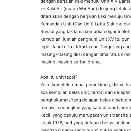
dengan berjalan kaki menuju Unit XIV Bantal
ke Kaki Air (muara Wai Apo) di ujung teluk 
diteruskan dengan berjalan kaki menuju Uni
Komandan Unit (Dan Unit) Lettu Sukirno dar
Suyadi yang tak lama kemudian diganti oleh 
kemudian, jumlah penghuni Unit XV itu pun
tapol-tapol r-t-c Jakarta dan Tangerang an
masing-masing diisi dengan lima ratus orang
masing-masing seribu orang.
Apa itu unit tapol?
Yaitu komplek tempat pemukiman, dalam ha
ada sembilan belas unit, terdiri dari delapa
penghukuman.Yang delapan belas disebut me
romawi, sedangkan yang satu disebut menurut
Kecil, yang dahulu merupakan unit transito 
sejak 1976, unit yang delapan belas ini dit
mendapat nama sandi huruf, bukan angka rom