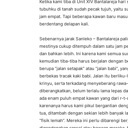
Ketika kami tiba di Unit XIV Bantalareja hari
tubuhku di tanah sudah pecak tujuh, yaitu s
jam empat. Tapi beberapa kawan baru masuk
berdentang delapan kali.
Sebenarnya jarak Sanleko – Bantalareja palin
mestinya cukup ditempuh dalam satu jam pe
dan bahkan lebih. Ini karena kami semua su
kemudian tiba-tiba harus berjalan dengan 
berupa “jalan setapak” atau “jalan babi”, y
berbekas tracak kaki babi. Jalan itu berliku
krinyu, serta terkadang menyeberang rawa-
diberangkatkan, belum terlalu lama lepas d
ada enam puluh empat kawan yang dari r-t-
karenanya harus kami pikul bergantian deng
tua, ditambah dengan sekian lebih banyak l
“fisik lemah”. Mereka ini perlu dibarengi b
digendongkan ransel atau bawaan mereka. K