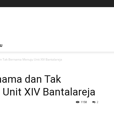
NU
 Tak Bernama Menuju Unit XIV Bantalareja
nama dan Tak
Unit XIV Bantalareja
1158
2