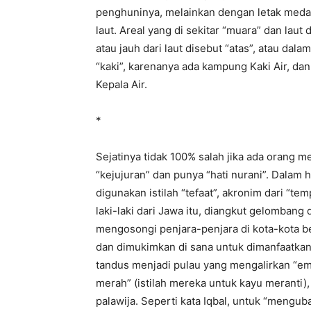
penghuninya, melainkan dengan letak medan
laut. Areal yang di sekitar “muara” dan laut
atau jauh dari laut disebut “atas”, atau da
“kaki”, karenanya ada kampung Kaki Air, da
Kepala Air.
*
Sejatinya tidak 100% salah jika ada orang
“kejujuran” dan punya “hati nurani”. Dalam h
digunakan istilah “tefaat”, akronim dari “te
laki-laki dari Jawa itu, diangkut gelomban
mengosongi penjara-penjara di kota-kota bes
dan dimukimkan di sana untuk dimanfaatka
tandus menjadi pulau yang mengalirkan “ema
merah” (istilah mereka untuk kayu meranti
palawija. Seperti kata Iqbal, untuk “mengu