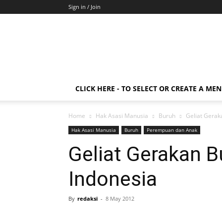
Sign in / Join
CLICK HERE - TO SELECT OR CREATE A ME
Home
Hak Asasi Manusia
Buruh
Geliat Gera
Hak Asasi Manusia
Buruh
Perempuan dan Anak
Geliat Gerakan 
Indonesia
By
redaksi
-
8 May 2012