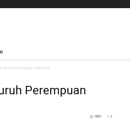
NU
kan Buruh Perempuan Indonesia
Buruh Perempuan
1507
0