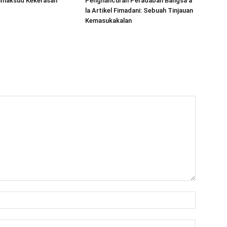
imaksud Kekerasan
Penghancuran Peradaban Bangsa a
la Artikel Fimadani: Sebuah Tinjauan
Kemasukakalan