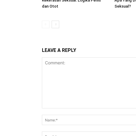
Kekerasan Seksual: Logika Penis
Apa Yang D
dan Otot
Seksual?
LEAVE A REPLY