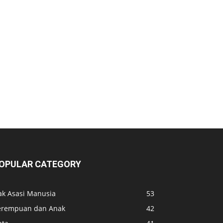
OPULAR CATEGORY
ak Asasi Manusia
53
erempuan dan Anak
42