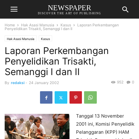
NEWSPAPER
DISCOVER THE ART OF PUBLISHING
Home
Hak Asasi Manusia
Kasus
Laporan Perkembangan
Penyelidikan Trisakti, Semanggi I dan II
Hak Asasi Manusia
Kasus
Laporan Perkembangan
Penyelidikan Trisakti,
Semanggi I dan II
952
0
By
redaksi
-
24 January 2002
Tanggal 13 November
2001 ini, Komisi Penyelidik
Pelanggaran (KPP) HAM