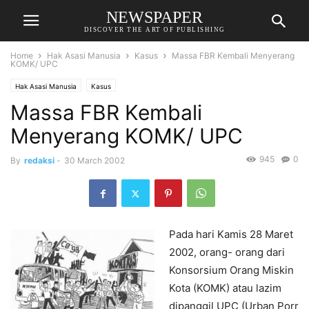
NEWSPAPER
DISCOVER THE ART OF PUBLISHING
Home
Hak Asasi Manusia
Kasus
Massa FBR Kembali Menyerang
KOMK/ UPC
Hak Asasi Manusia
Kasus
Massa FBR Kembali
Menyerang KOMK/ UPC
945
0
By
redaksi
-
30 March 2002
Pada hari Kamis 28 Maret
2002, orang- orang dari
Konsorsium Orang Miskin
Kota (KOMK) atau lazim
dipanggil UPC (Urban Porr