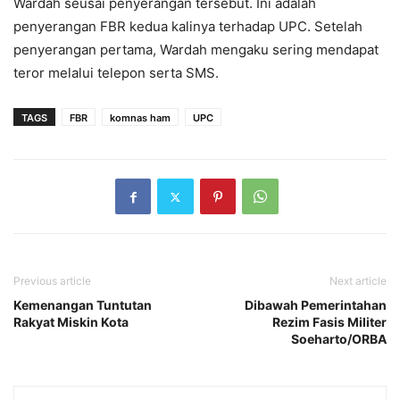
Wardah seusai penyerangan tersebut. Ini adalah
penyerangan FBR kedua kalinya terhadap UPC. Setelah
penyerangan pertama, Wardah mengaku sering mendapat
teror melalui telepon serta SMS.
TAGS
FBR
komnas ham
UPC
Previous article
Next article
Kemenangan Tuntutan
Dibawah Pemerintahan
Rakyat Miskin Kota
Rezim Fasis Militer
Soeharto/ORBA