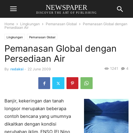
NEWSPAPER
DISCOVER THE ART OF PUBLISHING
Home
Lingkungan
Pemanasan Global
Pemanasan Global dengan
Persediaan Air
Lingkungan
Pemanasan Global
Pemanasan Global dengan
Persediaan Air
1241
4
By
redaksi
-
22 June 2009
Banjir, kekeringan dan tanah
longsor merupakan beberapa
contoh bencana yang umumnya
dikaitkan dengan kondisi
perubahan iklim. ENSO (El Nino