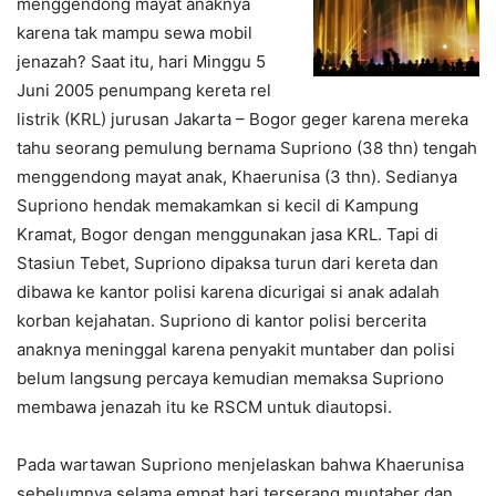
menggendong mayat anaknya
karena tak mampu sewa mobil
jenazah? Saat itu, hari Minggu 5
Juni 2005 penumpang kereta rel
listrik (KRL) jurusan Jakarta – Bogor geger karena mereka
tahu seorang pemulung bernama Supriono (38 thn) tengah
menggendong mayat anak, Khaerunisa (3 thn). Sedianya
Supriono hendak memakamkan si kecil di Kampung
Kramat, Bogor dengan menggunakan jasa KRL. Tapi di
Stasiun Tebet, Supriono dipaksa turun dari kereta dan
dibawa ke kantor polisi karena dicurigai si anak adalah
korban kejahatan. Supriono di kantor polisi bercerita
anaknya meninggal karena penyakit muntaber dan polisi
belum langsung percaya kemudian memaksa Supriono
membawa jenazah itu ke RSCM untuk diautopsi.
Pada wartawan Supriono menjelaskan bahwa Khaerunisa
sebelumnya selama empat hari terserang muntaber dan