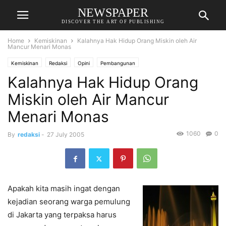
NEWSPAPER
DISCOVER THE ART OF PUBLISHING
Home
Kemiskinan
Kalahnya Hak Hidup Orang Miskin oleh Air
Mancur Menari Monas
Kemiskinan
Redaksi
Opini
Pembangunan
Kalahnya Hak Hidup Orang
Miskin oleh Air Mancur
Menari Monas
1060
0
By
redaksi
-
27 July 2005
Apakah kita masih ingat dengan
kejadian seorang warga pemulung
di Jakarta yang terpaksa harus