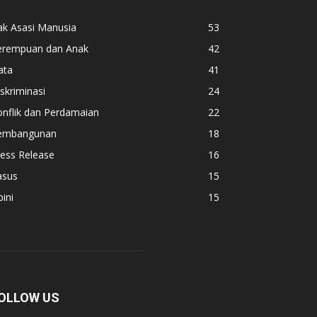
ak Asasi Manusia
53
erempuan dan Anak
42
ata
41
skriminasi
24
nflik dan Perdamaian
22
embangunan
18
ess Release
16
asus
15
ini
15
OLLOW US