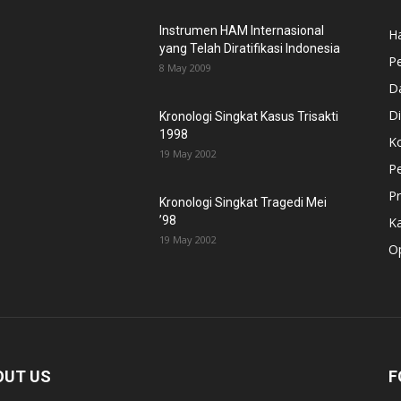
Instrumen HAM Internasional
H
yang Telah Diratifikasi Indonesia
P
8 May 2009
D
Di
Kronologi Singkat Kasus Trisakti
1998
Ko
19 May 2002
P
Pr
Kronologi Singkat Tragedi Mei
’98
K
19 May 2002
Op
OUT US
F