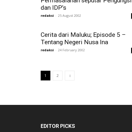
Permasalahan seputar Pengungsi
dan IDP’s
redaksi
-
25 August 2002
Cerita dari Maluku; Episode 5 –
Tentang Negeri Nusa Ina
redaksi
-
24 February 2002
1
2
EDITOR PICKS