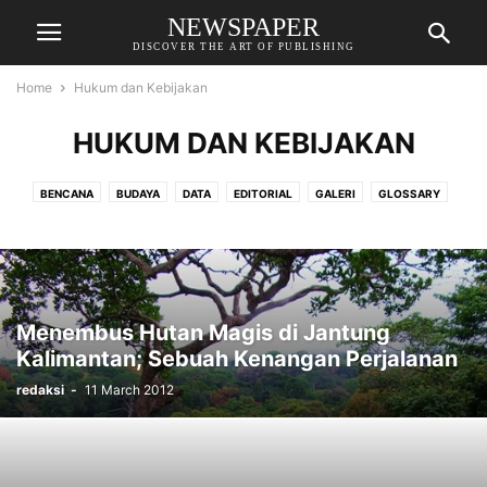
NEWSPAPER
DISCOVER THE ART OF PUBLISHING
Home
Hukum dan Kebijakan
HUKUM DAN KEBIJAKAN
BENCANA
BUDAYA
DATA
EDITORIAL
GALERI
GLOSSARY
HAK ASASI MANUSIA
HUKUM DAN KEBIJAKAN
HUTANG
KEMISKINAN
KONFLIK DAN PERDAMAIAN
LINGKUNGAN
MEDIA
MILITERISME
NEOLIBERALISME
PEMBANGUNAN
REDAKSI
RESENSI BUKU
RESENSI FILM
Menembus Hutan Magis di Jantung
Kalimantan; Sebuah Kenangan Perjalanan
redaksi
-
11 March 2012